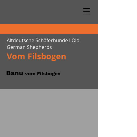
Altdeutsche Schäferhunde I Old
German Shepherds
Vom Filsbogen
Banu
vom Filsbogen