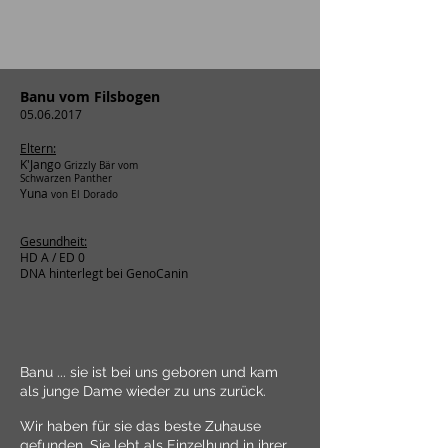
Banu vom Filsbogen
05.06.2017
Eltern:
K'Jango
Grizzly Bär vom
Schwarzen Panther
Yuna
von El Dorado
Gesundheit:
HD A / ED 0
DNA hinterlegt bei GenoCanin
Banu ... sie ist bei uns geboren und kam
als junge Dame wieder zu uns zurück.
Wir haben für sie das beste Zuhause
gefunden. Sie lebt als Einzelhund in ihrer